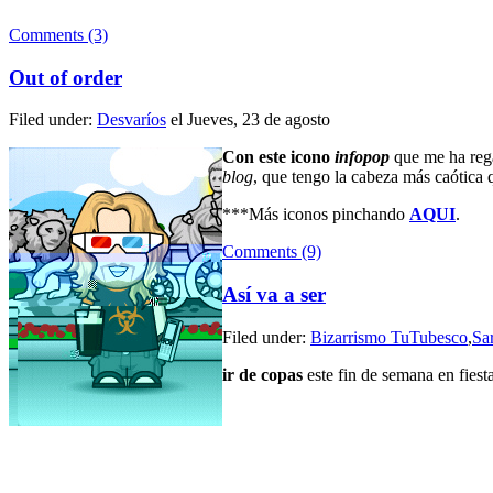
Comments (3)
Out of order
Filed under:
Desvaríos
el Jueves, 23 de agosto
Con este icono
infopop
que me ha re
blog
, que tengo la cabeza más caótica 
***Más iconos pinchando
AQUI
.
Comments (9)
Así va a ser
Filed under:
Bizarrismo TuTubesco
,
Sa
ir de copas
este fin de semana en fiest