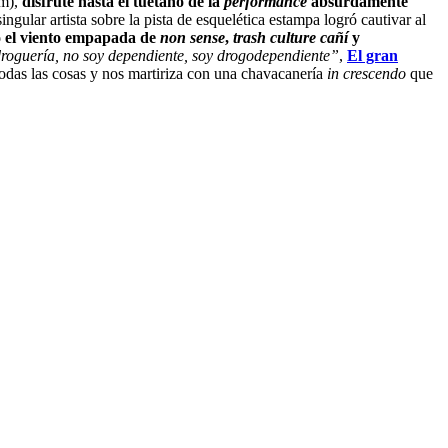
em),
disfruté hasta el tuétano de la
performance
absurdamente
ular artista sobre la pista de esquelética estampa logró cautivar al
o el viento empapada de
non sense
,
trash culture cañí
y
roguería, no soy dependiente, soy drogodependiente”
,
El gran
odas las cosas y nos martiriza con una chavacanería
in crescendo
que