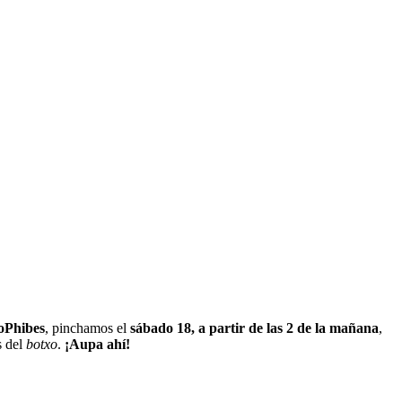
oPhibes
, pinchamos el
sábado 18, a partir de las 2 de la mañana
,
s del
botxo
.
¡Aupa ahí!