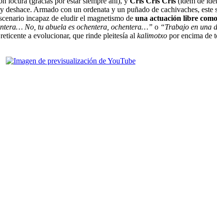
on locura (gracias por estar siempre ahí), y
Cris Cris Cris
(ídem de íd
 y deshace. Armado con un ordenata y un puñado de cachivaches, este sing
escenario incapaz de eludir el magnetismo de
una actuación libre com
tentera… No, tu abuela es ochentera, ochentera…”
o
“Trabajo en una d
reticente a evolucionar, que rinde pleitesía al
kalimotxo
por encima de t