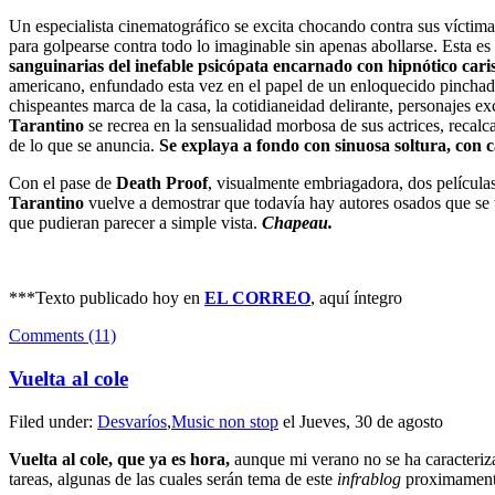
Un especialista cinematográfico se excita chocando contra sus víctimas
para golpearse contra todo lo imaginable sin apenas abollarse. Esta es
sanguinarias del inefable psicópata encarnado con hipnótico car
americano, enfundado esta vez en el papel de un enloquecido pinchadi
chispeantes marca de la casa, la cotidianeidad delirante, personajes e
Tarantino
se recrea en la sensualidad morbosa de sus actrices, recalc
de lo que se anuncia.
Se explaya a fondo con sinuosa soltura, con c
Con el pase de
Death Proof
, visualmente embriagadora, dos película
Tarantino
vuelve a demostrar que todavía hay autores osados que se t
que pudieran parecer a simple vista.
Chapeau.
***Texto publicado hoy en
EL CORREO
, aquí íntegro
Comments (11)
Vuelta al cole
Filed under:
Desvaríos
,
Music non stop
el Jueves, 30 de agosto
Vuelta al cole, que ya es hora,
aunque mi verano no se ha caracterizad
tareas, algunas de las cuales serán tema de este
infrablog
proximament