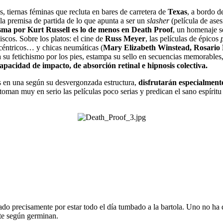
, tiernas féminas que recluta en bares de carretera de
Texas
, a bordo d
 la premisa de partida de lo que apunta a ser un
slasher
(película de ase
isma por
Kurt Russell es lo de menos en
Death Proof
, un homenaje se
scos. Sobre los platos: el cine de
Russ Meyer
, las películas de épicos
xcéntricos… y chicas neumáticas (
Mary Elizabeth Winstead, Rosario 
a su fetichismo por los pies, estampa su sello en secuencias memorables
apacidad de impacto, de absorción retinal e hipnosis colectiva.
s en una según su desvergonzada estructura,
disfrutarán especialmente
oman muy en serio las películas poco serias y predican el sano espíritu
o precisamente por estar todo el día tumbado a la bartola. Uno no ha de
e según germinan.