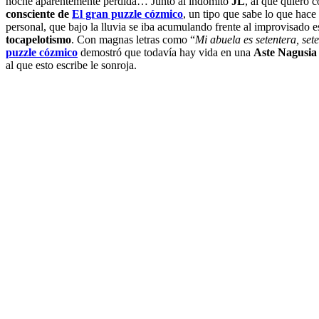
noche aparentemente perdida… Junto al indómito
JL
, al que quiero c
consciente de
El gran puzzle cózmico
, un tipo que sabe lo que hace
personal, que bajo la lluvia se iba acumulando frente al improvisado 
tocapelotismo
. Con magnas letras como “
Mi abuela es setentera, se
puzzle cózmico
demostró que todavía hay vida en una
Aste Nagusia
al que esto escribe le sonroja.