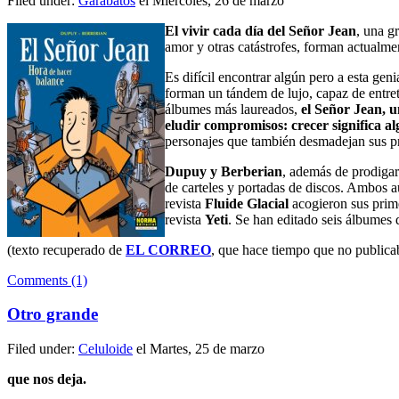
Filed under:
Garabatos
el Miércoles, 26 de marzo
El vivir cada día del Señor Jean
, una g
amor y otras catástrofes, forman actualmen
Es difícil encontrar algún pero a esta ge
forman un tándem de lujo, capaz de entret
álbumes más laureados,
el Señor Jean, u
eludir compromisos: crecer significa a
personajes que también desmadejan sus p
Dupuy y Berberian
, además de prodigars
de carteles y portadas de discos. Ambos 
revista
Fluide Glacial
acogieron sus prime
revista
Yeti
. Se han editado seis álbumes d
(texto recuperado de
EL CORREO
, que hace tiempo que no public
Comments (1)
Otro grande
Filed under:
Celuloide
el Martes, 25 de marzo
que nos deja.