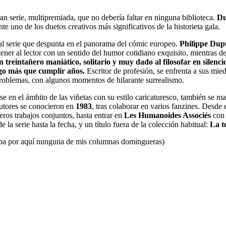
ran serie, multipremiada, que no debería faltar en ninguna biblioteca.
Du
te uno de los duetos creativos más significativos de la historieta gala.
nial serie que despunta en el panorama del cómic europeo.
Philippe Dup
ener al lector con un sentido del humor cotidiano exquisito, mientras de
n treintañero maniático, solitario y muy dado al filosofar en silen
lgo más que cumplir años.
Escritor de profesión, se enfrenta a sus mie
roblemas, con algunos momentos de hilarante surrealismo.
e en el ámbito de las viñetas con su estilo caricaturesco, también se m
autores se conocieron en
1983
, tras colaborar en varios fanzines. Desde 
ros trabajos conjuntos, hasta entrar en
Les Humanoides Associés
co
e la serie hasta la fecha, y un título fuera de la colección habitual:
La te
aba por aquí nunguna de mis columnas domingueras)