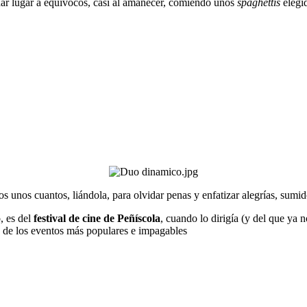
r lugar a equívocos, casi al amanecer, comiendo unos
spaghettis
elegid
os unos cuantos, liándola, para olvidar penas y enfatizar alegrías, sumid
, es del
festival de cine de Peñíscola
, cuando lo dirigía (y del que ya 
o de los eventos más populares e impagables