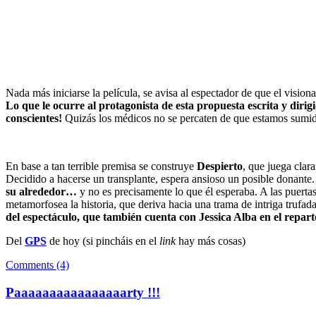
Nada más iniciarse la película, se avisa al espectador de que el visio
Lo que le ocurre al protagonista de esta propuesta escrita y dir
conscientes!
Quizás los médicos no se percaten de que estamos sumido
En base a tan terrible premisa se construye
Despierto
, que juega clar
Decidido a hacerse un transplante, espera ansioso un posible donante
su alrededor…
y no es precisamente lo que él esperaba. A las puerta
metamorfosea la historia, que deriva hacia una trama de intriga trufad
del espectáculo, que también cuenta con Jessica Alba en el repart
Del
GPS
de hoy (si pincháis en el
link
hay más cosas)
Comments (4)
Paaaaaaaaaaaaaaaarty !!!