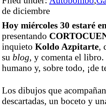
Filed under:
Autobombo
,
Ga
de diciembre
Hoy miércoles 30 estaré e
presentando
CORTOCUE
inquieto
Koldo Azpitarte
, 
su
blog
, y comenta el libro
humano y, sobre todo, ¡de t
Los dibujos que acompañan e
descartadas, un boceto y un