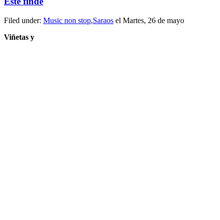
Este finde
Filed under:
Music non stop
,
Saraos
el Martes, 26 de mayo
Viñetas y