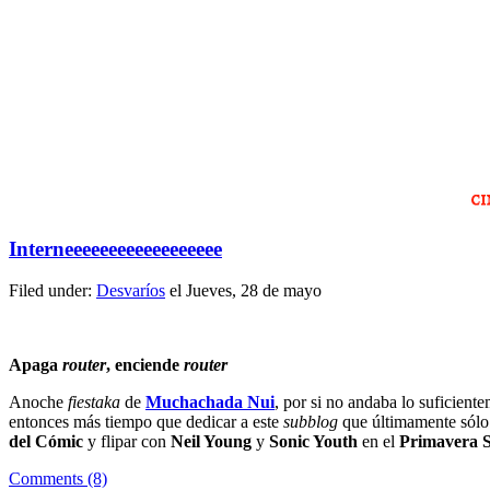
Interneeeeeeeeeeeeeeeeee
Filed under:
Desvaríos
el Jueves, 28 de mayo
Apaga
router
, enciende
router
Anoche
fiestaka
de
Muchachada Nui
, por si no andaba lo suficient
entonces más tiempo que dedicar a este
subblog
que últimamente sólo
del Cómic
y flipar con
Neil Young
y
Sonic Youth
en el
Primavera 
Comments (8)