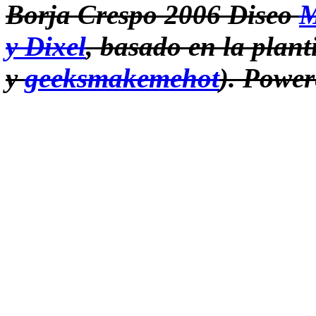
Borja Crespo 2006 Diseo
M
y Dixel
, basado en la plant
y
geeksmakemehot
).
Power