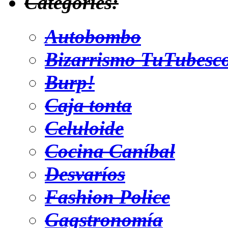
Categories:
Autobombo
Bizarrismo TuTubesc
Burp!
Caja tonta
Celuloide
Cocina Caníbal
Desvaríos
Fashion Police
Gagstronomía