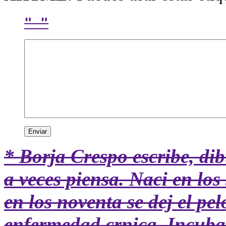
* Borja Crespo
escribe, dib
a veces piensa. Naci en los 
en los noventa se dej el pe
enfermedad crnica. Incuba 