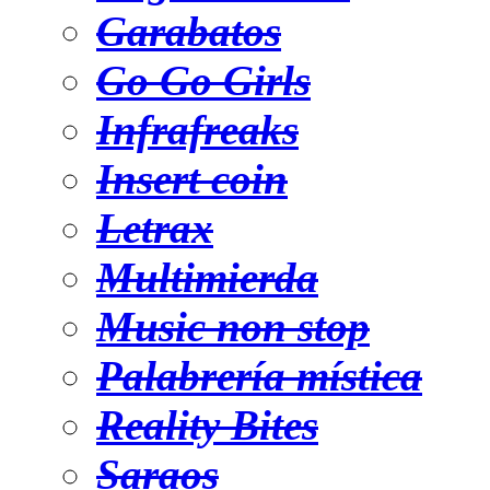
Garabatos
Go Go Girls
Infrafreaks
Insert coin
Letrax
Multimierda
Music non stop
Palabrería mística
Reality Bites
Saraos