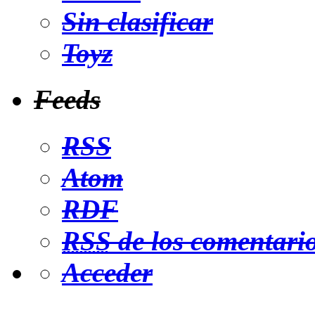
Sin clasificar
Toyz
Feeds
RSS
Atom
RDF
RSS
de los comentari
Acceder