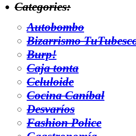
Categories:
Autobombo
Bizarrismo TuTubesc
Burp!
Caja tonta
Celuloide
Cocina Caníbal
Desvaríos
Fashion Police