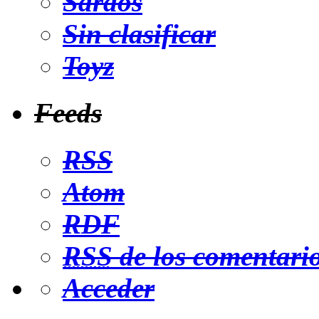
Saraos
Sin clasificar
Toyz
Feeds
RSS
Atom
RDF
RSS
de los comentari
Acceder