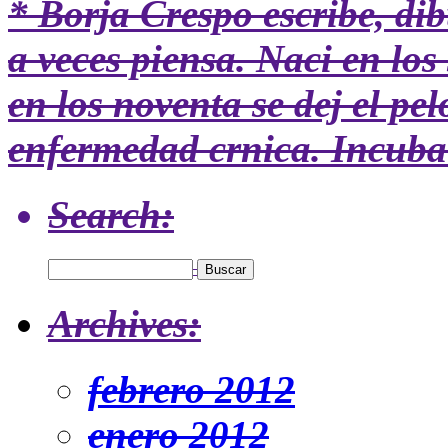
* Borja Crespo
escribe, dib
a veces piensa. Naci en los 
en los noventa se dej el pe
enfermedad crnica. Incuba 
Search:
Archives:
febrero 2012
enero 2012