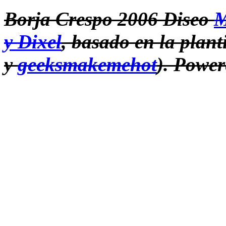
Borja Crespo 2006 Diseo
M
y Dixel
, basado en la plant
y
geeksmakemehot
).
Power