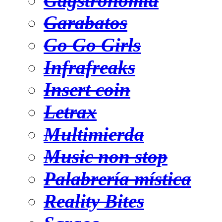
Gagstronomía
Garabatos
Go Go Girls
Infrafreaks
Insert coin
Letrax
Multimierda
Music non stop
Palabrería mística
Reality Bites