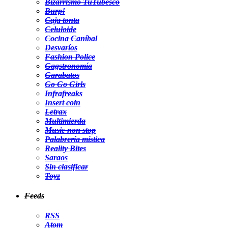
Bizarrismo TuTubesco
Burp!
Caja tonta
Celuloide
Cocina Caníbal
Desvaríos
Fashion Police
Gagstronomía
Garabatos
Go Go Girls
Infrafreaks
Insert coin
Letrax
Multimierda
Music non stop
Palabrería mística
Reality Bites
Saraos
Sin clasificar
Toyz
Feeds
RSS
Atom