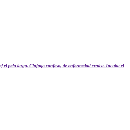
dej el pelo largo. Cinfago confeso, de enfermedad crnica. Incuba el