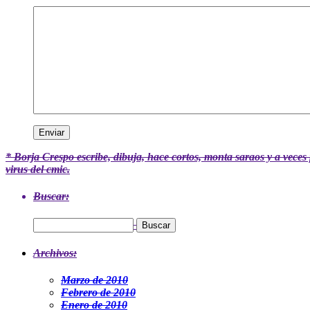
* Borja Crespo
escribe, dibuja, hace cortos, monta saraos y a veces 
virus del cmic.
Buscar:
Archivos:
Marzo de 2010
Febrero de 2010
Enero de 2010