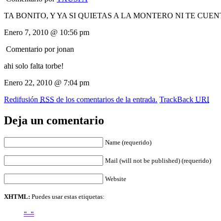
TA BONITO, Y YA SI QUIETAS A LA MONTERO NI TE CUE
Enero 7, 2010 @ 10:56 pm
Comentario por
jonan
ahi solo falta torbe!
Enero 22, 2010 @ 7:04 pm
Redifusión
RSS
de los comentarios de la entrada.
TrackBack
URI
Deja un comentario
Name (requerido)
Mail (will not be published) (requerido)
Website
XHTML:
Puedes usar estas etiquetas: