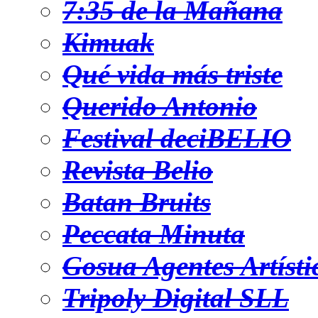
7:35 de la Mañana
Kimuak
Qué vida más triste
Querido Antonio
Festival deciBELIO
Revista Belio
Batan Bruits
Peccata Minuta
Gosua Agentes Artísti
Tripoly Digital SLL