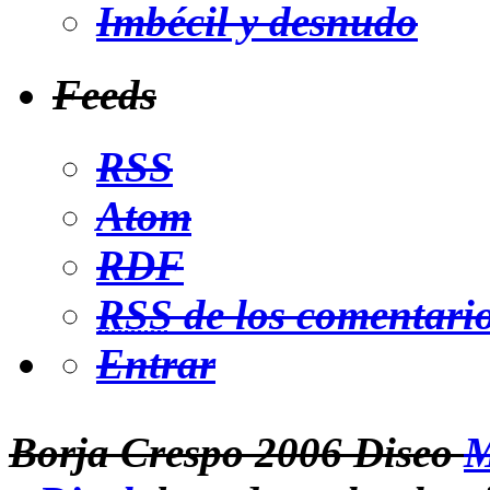
Imbécil y desnudo
Feeds
RSS
Atom
RDF
RSS
de los comentari
Entrar
Borja Crespo 2006 Diseo
M