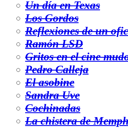
Un día en Texas
Los Gordos
Reflexiones de un ofic
Ramón LSD
Gritos en el cine mud
Pedro Calleja
El asobine
Sandra Uve
Cochinadas
La chistera de Memph