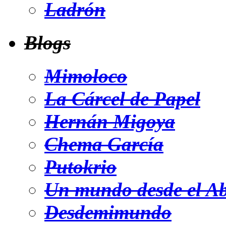
Ladrón
Blogs
Mimoloco
La Cárcel de Papel
Hernán Migoya
Chema García
Putokrio
Un mundo desde el A
Desdemimundo