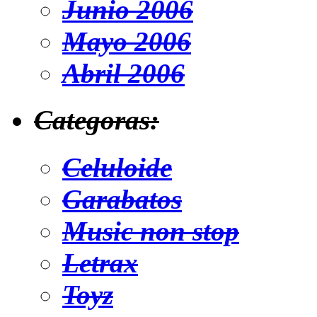
Junio 2006
Mayo 2006
Abril 2006
Categoras:
Celuloide
Garabatos
Music non stop
Letrax
Toyz