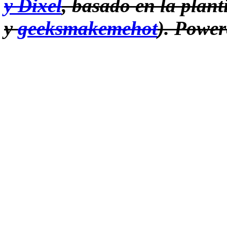
y Dixel
, basado en la plant
y
geeksmakemehot
).
Power