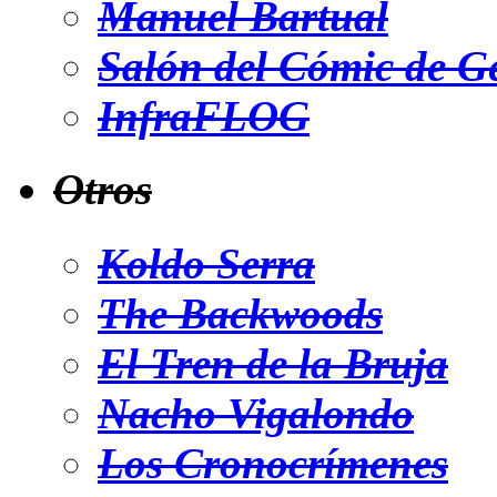
Manuel Bartual
Salón del Cómic de G
InfraFLOG
Otros
Koldo Serra
The Backwoods
El Tren de la Bruja
Nacho Vigalondo
Los Cronocrímenes