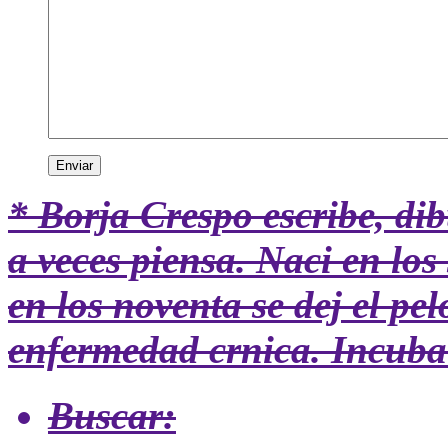
* Borja Crespo
escribe, dib
a veces piensa. Naci en los 
en los noventa se dej el pe
enfermedad crnica. Incuba 
Buscar: