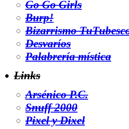
Go Go Girls
Burp!
Bizarrismo TuTubesc
Desvaríos
Palabrería mística
Links
Arsénico P.C.
Snuff 2000
Pixel y Dixel