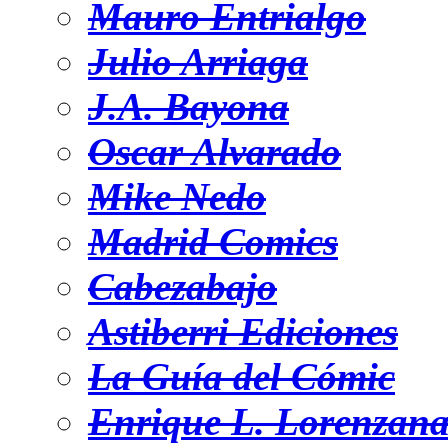
Mauro Entrialgo
Julio Arriaga
J.A. Bayona
Oscar Alvarado
Mike Nedo
Madrid Comics
Cabezabajo
Astiberri Ediciones
La Guía del Cómic
Enrique L. Lorenzan