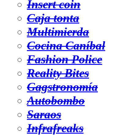
Insert coin
Caja tonta
Multimierda
Cocina Caníbal
Fashion Police
Reality Bites
Gagstronomía
Autobombo
Saraos
Infrafreaks